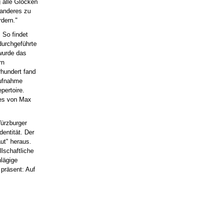
g alle Glocken
 anderes zu
rdern."
 So findet
durchgeführte
wurde das
rn
rhundert fand
Aufnahme
pertoire.
des von Max
Würzburger
dentität. Der
ut" heraus.
lschaftliche
hlägige
 präsent: Auf