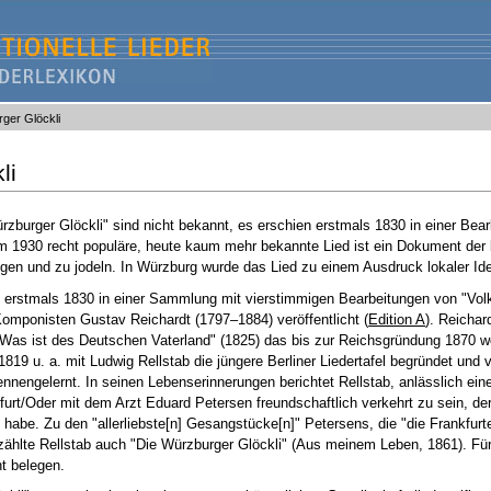
ger Glöckli
li
rzburger Glöckli" sind nicht bekannt, es erschien erstmals 1830 in einer Bea
 1930 recht populäre, heute kaum mehr bekannte Lied ist ein Dokument der 
gen und zu jodeln. In Würzburg wurde das Lied zu einem Ausdruck lokaler Iden
e erstmals 1830 in einer Sammlung mit vierstimmigen Bearbeitungen von "Vol
omponisten Gustav Reichardt (1797–1884) veröffentlicht (
Edition A
). Reichar
"Was ist des Deutschen Vaterland" (1825) das bis zur Reichsgründung 1870 w
1819 u. a. mit Ludwig Rellstab die jüngere Berliner Liedertafel begründet und 
ennengelernt. In seinen Lebenserinnerungen berichtet Rellstab, anlässlich ein
rt/Oder mit dem Arzt Eduard Petersen freundschaftlich verkehrt zu sein, der 
 habe. Zu den "allerliebste[n] Gesangstücke[n]" Petersens, die "die Frankfurt
 zählte Rellstab auch "Die Würzburger Glöckli" (Aus meinem Leben, 1861). Für
ht belegen.