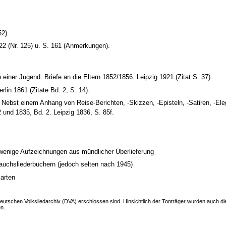
52).
122 (Nr. 125) u. S. 161 (Anmerkungen).
einer Jugend. Briefe an die Eltern 1852/1856. Leipzig 1921 (Zitat S. 37).
lin 1861 (Zitate Bd. 2, S. 14).
ebst einem Anhang von Reise-Berichten, -Skizzen, -Episteln, -Satiren, -Eleg
und 1835, Bd. 2. Leipzig 1836, S. 85f.
wenige Aufzeichnungen aus mündlicher Überlieferung
auchsliederbüchern (jedoch selten nach 1945)
karten
 Deutschen Volksliedarchiv (DVA) erschlossen sind. Hinsichtlich der Tonträger wurden auch d
en.