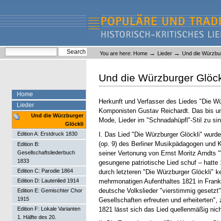
Skip
Skip
to
to
content.
navigation
Liederlexikon
Personal
Search Site
→
→
You are here:
Home
Lieder
Und die Würzbur
tools
Advanced Search…
Und die Würzburger Glöck
Home
Herkunft und Verfasser des Liedes "Die Wü
Lieder
Komponisten Gustav Reichardt. Das bis um
Und die Würzburger
Mode, Lieder im "Schnadahüpfl"-Stil zu sin
Glöckli
I. Das Lied "Die Würzburger Glöckli" wurd
Edition A: Erstdruck 1830
(op. 9) des Berliner Musikpädagogen und K
Edition B:
seiner Vertonung von Ernst Moritz Arndts 
Gesellschaftsliederbuch
1833
gesungene patriotische Lied schuf – hatte 
Edition C: Parodie 1864
durch letzteren "Die Würzburger Glöckli" k
mehrmonatigen Aufenthaltes 1821 in Frankfu
Edition D: Lautenlied 1914
deutsche Volkslieder "vierstimmig gesetzt"
Edition E: Gemischter Chor
1915
Gesellschaften erfreuten und erheiterten",
1821 lässt sich das Lied quellenmäßig nic
Edition F: Lokale Varianten
1. Hälfte des 20.