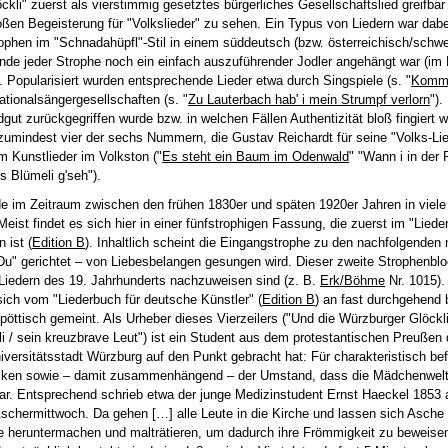
kli" zuerst als vierstimmig gesetztes bürgerliches Gesellschaftslied greifbar 
roßen Begeisterung für "Volkslieder" zu sehen. Ein Typus von Liedern war dab
trophen im "Schnadahüpfl"-Stil in einem süddeutsch (bzw. österreichisch/schwe
Ende jeder Strophe noch ein einfach auszuführender Jodler angehängt war (im 
"). Popularisiert wurden entsprechende Lieder etwa durch Singspiele (s. "
Kommt
Nationalsängergesellschaften (s. "
Zu Lauterbach hab' i mein Strumpf verlorn
").
dgut zurückgegriffen wurde bzw. in welchen Fällen Authentizität bloß fingiert wa
umindest vier der sechs Nummern, die Gustav Reichardt für seine "Volks-Lie
um Kunstlieder im Volkston ("
Es steht ein Baum im Odenwald
" "Wann i in der 
es Blümeli g'seh").
rde im Zeitraum zwischen den frühen 1830er und späten 1920er Jahren in viel
t findet es sich hier in einer fünfstrophigen Fassung, die zuerst im "Liede
 ist (
Edition B
). Inhaltlich scheint die Eingangstrophe zu den nachfolgenden 
Du" gerichtet – von Liebesbelangen gesungen wird. Dieser zweite Strophenbl
Liedern des 19. Jahrhunderts nachzuweisen sind (z. B.
Erk/Böhme
Nr. 1015).
sich vom "Liederbuch für deutsche Künstler" (
Edition B
) an fast durchgehend 
spöttisch gemeint. Als Urheber dieses Vierzeilers ("Und die Würzburger Glöckli
i / sein kreuzbrave Leut") ist ein Student aus dem protestantischen Preußen 
iversitätsstadt Würzburg auf den Punkt gebracht hat: Für charakteristisch be
ocken sowie – damit zusammenhängend – der Umstand, dass die Mädchenwelt
war. Entsprechend schrieb etwa der junge Medizinstudent Ernst Haeckel 1853
 Aschermittwoch. Da gehen […] alle Leute in die Kirche und lassen sich Asche
e heruntermachen und malträtieren, um dadurch ihre Frömmigkeit zu beweisen