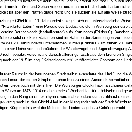
uptsächlich besteht sie darin, daß zu jeder Viertelstunde fast 5 Minuten lan
ter Bimmeln Hören und Sehen vergeht und man meint, die Leute hätten nichts
eit ist aber den Pfaffen grade recht und sie suchen sie auf alle Weise zu fö
rzburger Glöckli" im 19. Jahrhundert spiegelt sich auf unterschiedliche Weise.
 "Frankfurter Latern" eine Parodie des Liedes, die die in Würzburg seinerzeit 
Vereine Deutschlands (Katholikentag) aufs Korn nahm (
Edition C
). Daneben 
ehrere solcher lokaler Varianten sind im Rahmen der Sammlungen von Liede
älfte des 20. Jahrhunderts unternommen wurden (
Edition F
). Im frühen 20. Jah
ch in einer Reihe von Liederbüchern der Wandervogel- und Jugendbewegung 
0 recht populär, verschwand danach allerdings rasch aus dem breiteren Singre
ig noch der 1915 im sog. "Kaiserliederbuch" veröffentlichte Chorsatz des Lie
rzburger Raum: In der besungenen Stadt selbst avancierte das Lied "Und die 
enen Lesart der ersten Strophe – schon früh zu einem Ausdruck heimatlicher I
0 ein Liederbuch mit dem Titel "Die Würzburger Glöckli hab'n a schönes Gelä
 in Würzburg 1878–1914 erscheinendes "Wochenblatt für städtische und gesel
ebung in den Rang einer Lokalhymne wird insbesondere durch zahlreiche einsc
genwärtig noch ist das Glöckli-Lied in der Klanglandschaft der Stadt Würzburg
igen Bürgerspitals wird die Melodie des Liedes täglich zu Gehör gebracht.