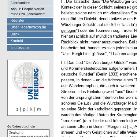
II. Die Tatsache, dass "Die Würzburger Glöc
Jahrhunderts
Kontext der in dieser Schicht seinerzeit g
Abb. 1: Liedpostkarten
beliebt: solche nämlich mit vierzeiligen S
frühes 20. Jahrhundert
eingefärbten Dialekt, denen teilweise am 
Register
Würzburger Glöckli" auf die Silbe "la la la
Über liederlexikon.de
geflogen
") oder die Tourneen sog. Tiroler 
Dank
hier tatsächlich auf mündlich tradiertes Lie
Kontakt
Rückblick nicht immer auszumachen. Bei z
Impressum
bearbeitet hat, handelt es sich jedenfalls 
"Uf'm Bergli bin i g'sässe", "I hab ein artig
III. Das Lied "Die Würzburger Glöckli" wu
und Kommersliederbücher aufgenommen. Meis
deutsche Künstler" (Berlin 1833) erschienen
passen, in denen – an die Adresse eines "
aus Wanderstrophen, die auch in weiteren 
Strophe – das Einleitungswort "und" lässt 
von der ursprünglichen Intention her wohl 
schönes Geläut / und die Würzburger Maidl
so seine Sicht der katholisch geprägten Un
wurden das häufige Läuten der Kirchengl
"kreuzbrav" (d. h. bieder und frömmelnd) 
an seine Eltern in Berlin: "Morgen ist […]
Gefördert durch die
streuen und vom Geistlichen auf alle Weis