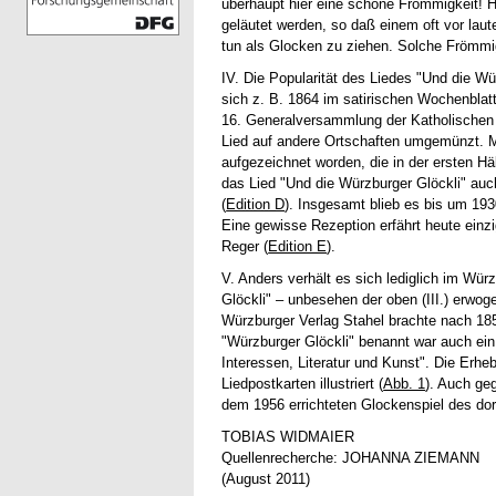
überhaupt hier eine schöne Frömmigkeit! Ha
geläutet werden, so daß einem oft vor lau
tun als Glocken zu ziehen. Solche Frömmigk
IV. Die Popularität des Liedes "Und die Wü
sich z. B. 1864 im satirischen Wochenblatt
16. Generalversammlung der Katholischen 
Lied auf andere Ortschaften umgemünzt. M
aufgezeichnet worden, die in der ersten H
das Lied "Und die Würzburger Glöckli" au
(
Edition D
). Insgesamt blieb es bis um 193
Eine gewisse Rezeption erfährt heute einz
Reger (
Edition E
).
V. Anders verhält es sich lediglich im Wü
Glöckli" – unbesehen der oben (III.) erwog
Würzburger Verlag Stahel brachte nach 185
"Würzburger Glöckli" benannt war auch ein
Interessen, Literatur und Kunst". Die Erh
Liedpostkarten illustriert (
Abb. 1
). Auch ge
dem 1956 errichteten Glockenspiel des dort
TOBIAS WIDMAIER
Quellenrecherche: JOHANNA ZIEMANN
(August 2011)