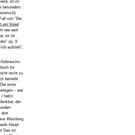
wird, ist im
ei besonders
izerisch)
Fall von "Die
 ein Vogel
 In wie weit
r, ist im
der" op. 9
Früh aufsteh",
e Gebrauchs-
rbuch für
nicht recht zu
ock besteht
 Die erste
belegen – war
 / hab'n
denkbar, der
funden
 dort
 aus Würzburg
 aufs Haupt
! Das ist