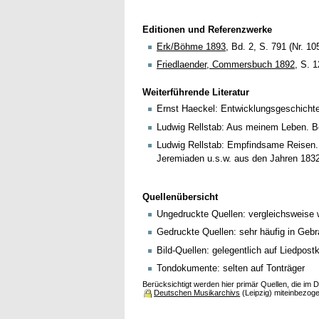
Editionen und Referenzwerke
Erk/Böhme 1893
, Bd. 2, S. 791 (Nr. 10
Friedlaender, Commersbuch 1892
, S. 
Weiterführende Literatur
Ernst Haeckel: Entwicklungsgeschichte 
Ludwig Rellstab: Aus meinem Leben. Ber
Ludwig Rellstab: Empfindsame Reisen. N
Jeremiaden u.s.w. aus den Jahren 1832 
Quellenübersicht
Ungedruckte Quellen: vergleichsweise 
Gedruckte Quellen: sehr häufig in Gebr
Bild-Quellen: gelegentlich auf Liedpost
Tondokumente: selten auf Tonträger
Berücksichtigt werden hier primär Quellen, die im
Deutschen Musikarchivs
(Leipzig) miteinbezog