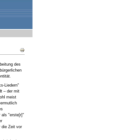
Document
Actions
rbeitung des
bürgerlichen
tität.
ks-Liedern"
dt – der mit
ohl meist
vermutlich
es
als "erste[r]"
er
 die Zeit vor