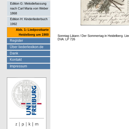
Edition G: Melodiefassung
nach Carl Maria von Weber
1868
Edition H: Kinderliederbuch
1992
Abb. 1: Liedpostkarte
Heidelberg um 1900
Sonntag Lätare / Der Sommertag in Heidelberg. Lied
DVA: LP 726
Register
Über liederlexikon.de
Dank
Kontakt
Impressum