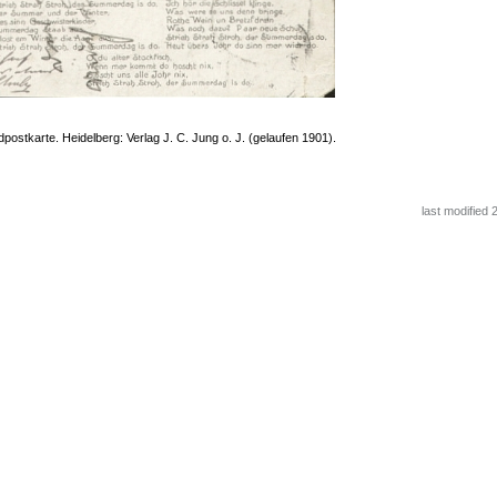
postkarte. Heidelberg: Verlag J. C. Jung o. J. (gelaufen 1901).
last modified