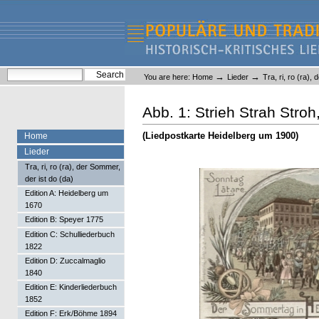
Skip
Skip
to
to
content.
navigation
Liederlexikon
Personal
Search Site
→
→
You are here:
Home
Lieder
Tra, ri, ro (ra),
tools
Advanced Search…
Abb. 1: Strieh Strah Stro
(Liedpostkarte Heidelberg um 1900)
Home
Lieder
Tra, ri, ro (ra), der Sommer,
der ist do (da)
Edition A: Heidelberg um
1670
Edition B: Speyer 1775
Edition C: Schulliederbuch
1822
Edition D: Zuccalmaglio
1840
Edition E: Kinderliederbuch
1852
Edition F: Erk/Böhme 1894