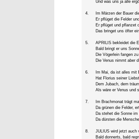
Und was uns ja alle ergö
4.
Im Märzen der Bauer di
Er pflüget die Felder u
Er pflüget und pflanzet
Das bringet uns öfter ei
5.
APRILIS bekleidet die E
Bald bringt er uns Sonn
Die Vögerlein fangen zu
Die Venus nimmt aber 
6.
Im Mai, da ist alles mi
Hat Florius seiner Lieb
Dem Jubach, dem träum
Als wäre er Venus und s
7.
Im Brachmonat trägt ma
Da grünen die Felder, e
Da stehet die Sonne im
Da dürsten die Mensche
8.
JULIUS wird jetzt auch v
Bald donnerts, bald regn