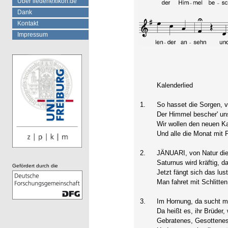
Über liederlexikon.de
Dank
Kontakt
Impressum
Kalenderlied
1.
So hasset die Sorgen, ve
Der Himmel bescher' uns
Wir wollen den neuen K
Und alle die Monat mit
2.
JÄNUARI, von Natur die 
Saturnus wird kräftig, d
Gefördert durch die
Jetzt fängt sich das lus
Man fahret mit Schlitte
3.
Im Hornung, da sucht m
Da heißt es, ihr Brüder
Gebratenes, Gesottenes