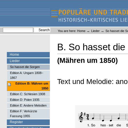
Skip
Skip
to
to
content.
navigation
Liederlexikon
Personal
Search Site
→
→
You are here:
Home
Lieder
So hasset die S
tools
Advanced Search…
B. So hasset die
Home
(Mähren um 1850)
Lieder
So hasset die Sorgen
Edition A: Ungarn 1808–
1867
Text und Melodie: an
Edition B: Mähren um
1850
Edition C: Schlesien 1908
Edition D: Polen 1935
Edition E: Andere Melodien
Edition F: Verkürzte
Fassung 1955
Register