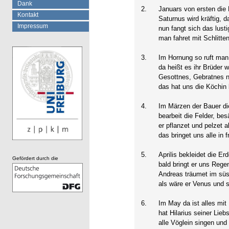
Dank
2.
Januars von ersten die 
Kontakt
Saturnus wird kräftig, d
Impressum
nun fangt sich das lusti
man fahret mit Schlitte
3.
Im Hornung so ruft man
da heißt es ihr Brüder 
Gesottnes, Gebratnes n
das hat uns die Köchin
4.
Im Märzen der Bauer di
bearbeit die Felder, be
er pflanzet und pelzet 
das bringet uns alle in 
5.
Aprilis bekleidet die Er
Gefördert durch die
bald bringt er uns Reg
Andreas träumet im süs
als wäre er Venus und s
6.
Im May da ist alles mi
hat Hilarius seiner Lieb
alle Vöglein singen und