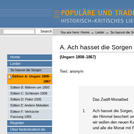
Skip
Skip
to
to
content.
navigation
Liederlexikon
Personal
Search Site
→
→
You are here:
Home
Lieder
So hasset die S
tools
Advanced Search…
A. Ach hasset die Sorgen
(Ungarn 1808–1867)
Home
Lieder
So hasset die Sorgen
Text: anonym
Edition A: Ungarn 1808–
1867
Edition B: Mähren um 1850
Edition C: Schlesien 1908
Das Zwölf-Monatlied
Edition D: Polen 1935
Edition E: Andere Melodien
1.
Ach hasset die Sorgen, 
Edition F: Verkürzte
der Himmel beschert uns
Fassung 1955
wir wollen den neuen K
Register
und alle die Monat mit
Über liederlexikon.de