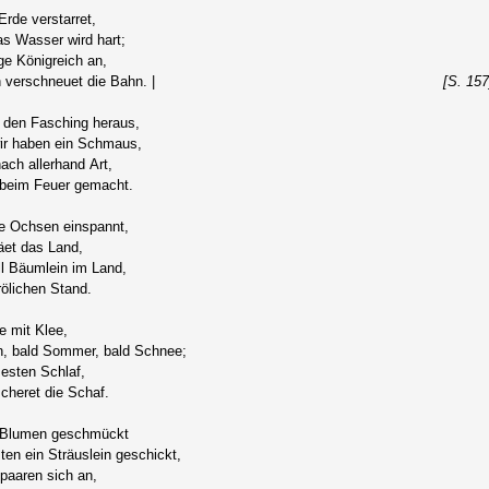
Erde verstarret,
as Wasser wird hart;
ge Königreich an,
n verschneuet die Bahn. |
[S. 157
 den Fasching heraus,
wir haben ein Schmaus,
ach allerhand Art,
 beim Feuer gemacht.
e Ochsen einspannt,
säet das Land,
all Bäumlein im Land,
frölichen Stand.
de mit Klee,
en, bald Sommer, bald Schnee;
esten Schlaf,
cheret die Schaf.
t Blumen geschmückt
sten ein Sträuslein geschickt,
 paaren sich an,