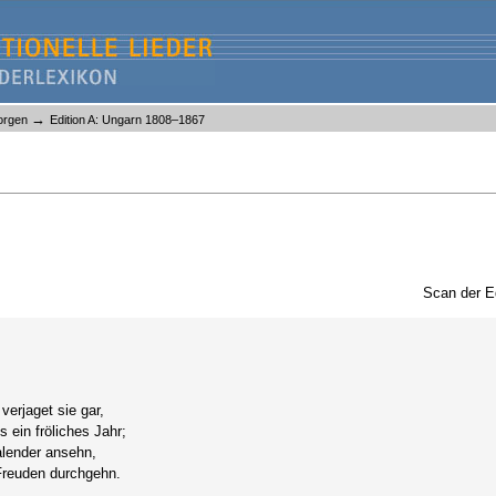
→
orgen
Edition A: Ungarn 1808–1867
Scan der E
verjaget sie gar,
 ein fröliches Jahr;
alender ansehn,
 Freuden durchgehn.