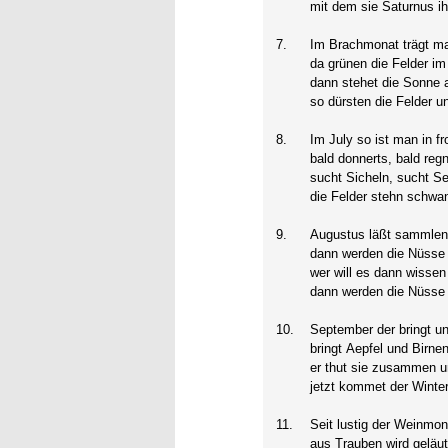
mit dem sie Saturnus ih
7.
Im Brachmonat trägt ma
da grünen die Felder im
dann stehet die Sonne
so dürsten die Felder 
8.
Im July so ist man in fr
bald donnerts, bald regn
sucht Sicheln, sucht Se
die Felder stehn schwan
9.
Augustus läßt sammlen 
dann werden die Nüsse 
wer will es dann wissen
dann werden die Nüsse g
10.
September der bringt u
bringt Aepfel und Birne
er thut sie zusammen un
jetzt kommet der Winter 
11.
Seit lustig der Weinmona
aus Trauben wird geläute