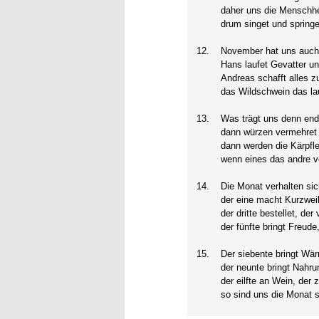
daher uns die Menschheit
drum singet und sprin
12.
November hat uns auch
Hans laufet Gevatter un
Andreas schafft alles z
das Wildschwein das lau
13.
Was trägt uns denn endl
dann würzen vermehret d
dann werden die Kärpfl
wenn eines das andre v
14.
Die Monat verhalten sich
der eine macht Kurzweil
der dritte bestellet, der
der fünfte bringt Freud
15.
Der siebente bringt Wärm
der neunte bringt Nahrun
der eilfte an Wein, der 
so sind uns die Monat s