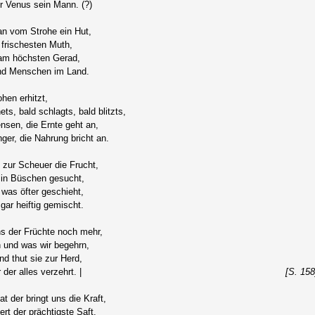
r Venus sein Mann. (?)
n vom Strohe ein Hut,
 frischesten Muth,
 am höchsten Gerad,
und Menschen im Land.
ohen erhitzt,
ets, bald schlagts, bald blitzts,
nsen, die Ernte geht an,
ger, die Nahrung bricht an.
zur Scheuer die Frucht,
in Büschen gesucht,
 was öfter geschieht,
ar heiftig gemischt.
ns der Früchte noch mehr,
n und was wir begehrn,
d thut sie zur Herd,
der alles verzehrt. |
[S. 158
t der bringt uns die Kraft,
rt der prächtigste Saft,