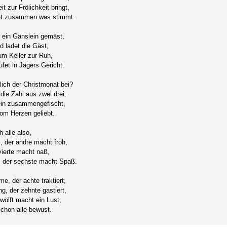
 zur Frölichkeit bringt,
get zusammen was stimmt.
 ein Gänslein gemäst,
d ladet die Gäst,
um Keller zur Ruh,
fet in Jägers Gericht.
ich der Christmonat bei?
ie Zahl aus zwei drei,
ein zusammengefischt,
om Herzen geliebt.
 alle also,
, der andre macht froh,
 vierte macht naß,
e, der sechste macht Spaß.
e, der achte traktiert,
g, der zehnte gastiert,
zwölft macht ein Lust;
chon alle bewust.