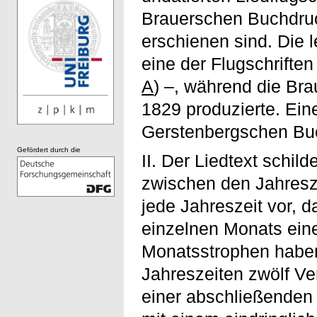
Brauerschen Buchdruc
erschienen sind. Die 
eine der Flugschriften
A
) –, während die Br
1829 produzierte. Ein
Gerstenbergschen Buc
Gefördert durch die
II. Der Liedtext schil
zwischen den Jahresze
jede Jahreszeit vor, d
einzelnen Monats ein
Monatsstrophen haben 
Jahreszeiten zwölf V
einer abschließenden