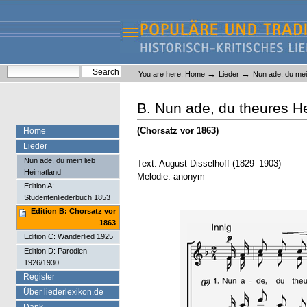
Skip
Skip
to
to
content.
navigation
Liederlexikon
Personal
Search Site
→
→
You are here:
Home
Lieder
Nun ade, du mei
tools
Advanced Search…
B. Nun ade, du theures H
(Chorsatz vor 1863)
Home
Lieder
Nun ade, du mein lieb
Text: August Disselhoff (1829–1903)
Heimatland
Melodie: anonym
Edition A:
Studentenliederbuch 1853
Edition B: Chorsatz vor
1863
Edition C: Wanderlied 1925
Edition D: Parodien
1926/1930
Register
Über liederlexikon.de