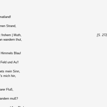
matland!
rnen Strand,
t frohem | Muth,
[S. 272
n wandern thut,
s Himmels Blau!
Feld und Au'!
tets mein Sinn,
's mich hin,
arer Fluß,
 wandern muß?