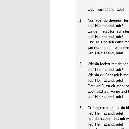
Lieb Heimatland, ade!
1.
Nun ade, du theures Hei
lieb' Heimatland, ade!
Es geht jetzt fort zum fe
lieb' Heimatland, ade!
Und so sing' ich denn mi
wie man singet, wenn ma
lieb' Heimatland, ade!
2.
Wie du lachst mit deine
lieb' Heimatland, ade!
Wie du grüßest mich mit 
lieb' Heimatland, ade!
Gott weiß, zu dir steht s
aber jetzt zur Ferne zieht
lieb' Heimatland, ade!
3.
Du begleitest mich, du kl
lieb' Heimatland, ade!
bist du traurig, daß ich
lieb' Heimatland, ade!