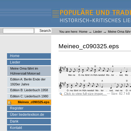
Skip
Skip
to
to
content.
navigation
Liederlexikon
Personal
Search Site
→
→
You are here:
Home
Lieder
Meine Oma fährt
tools
Advanced Search…
Meineo_c090325.eps
Home
Lieder
Meine Oma fährt im
Hühnerstall Motorrad
Edition A: Berlin Ende der
1920er Jahre
Edition B: Liederbuch 1958
Click to view full-size image…
—
Size
:
82.7 kB
Edition C: Liederbuch 1980
Meineo_c090325.eps
Register
Über liederlexikon.de
Dank
Kontakt