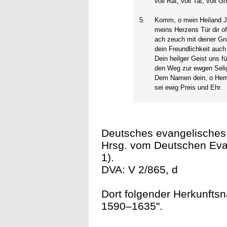
voll Rat, voll Tat, voll G
5.
Komm, o mein Heiland J
meins Herzens Tür dir of
ach zeuch mit deiner Gn
dein Freundlichkeit auch
Dein heilger Geist uns fü
den Weg zur ewgen Selig
Dem Namen dein, o Herr
sei ewig Preis und Ehr.
Deutsches evangelisches
Hrsg. vom Deutschen Evan
1).
DVA: V 2/865, d
Dort folgender Herkunftsn
1590–1635".