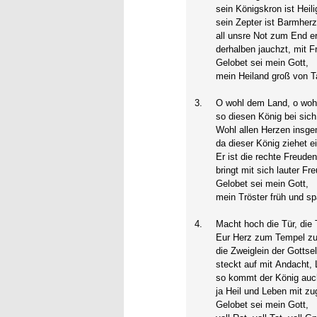
sein Königskron ist Heili
sein Zepter ist Barmherz
all unsre Not zum End er
derhalben jauchzt, mit F
Gelobet sei mein Gott,
mein Heiland groß von T
3.
O wohl dem Land, o wohl
so diesen König bei sich
Wohl allen Herzen insge
da dieser König ziehet e
Er ist die rechte Freude
bringt mit sich lauter F
Gelobet sei mein Gott,
mein Tröster früh und spa
4.
Macht hoch die Tür, die 
Eur Herz zum Tempel zub
die Zweiglein der Gottsel
steckt auf mit Andacht, 
so kommt der König auc
ja Heil und Leben mit zu
Gelobet sei mein Gott,