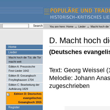
Skip
Skip
to
to
content.
navigation
Liederlexikon
Personal
Search Site
→
→
You are here:
Home
Lieder
Macht hoch die T
tools
Advanced Search…
D. Macht hoch die
Home
(Deutsches evangel
Lieder
Macht hoch die Tür, die Tor
macht weit
Edition A: Preussische
Text: Georg Weissel 
Fest-Lieder 1642
Edition B: Gesangbuch
Melodie: Johann Anas
Freylinghausen 1704
zugeschrieben
Edition C: Bearbeitung der
Aufklärung 1829
Edition D: Deutsches
evangelisches
Gesangbuch 1915
Register