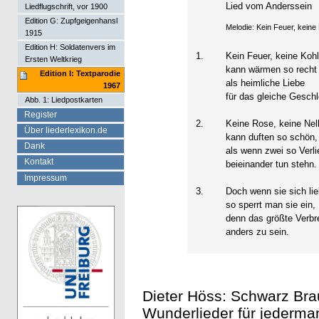
Lied vom Anderssein
Liedflugschrift, vor 1900
Edition G: Zupfgeigenhansl
Melodie: Kein Feuer, keine
1915
Edition H: Soldatenvers im
1.
Kein Feuer, keine Koh
Ersten Weltkrieg
kann wärmen so recht
Edition I: Textparodie
als heimliche Liebe
1967
für das gleiche Geschl
Abb. 1: Liedpostkarten
Register
2.
Keine Rose, keine Ne
Über liederlexikon.de
kann duften so schön,
Dank
als wenn zwei so Verli
Kontakt
beieinander tun stehn.
Impressum
3.
Doch wenn sie sich li
so sperrt man sie ein,
denn das größte Verbr
anders zu sein.
Dieter Höss: Schwarz Bra
Wunderlieder für jederma