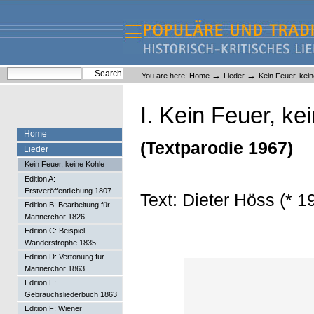
Skip
Skip
to
to
content.
navigation
Liederlexikon
Personal
Search Site
→
→
You are here:
Home
Lieder
Kein Feuer, kein
tools
Advanced Search…
I. Kein Feuer, ke
Home
(Textparodie 1967)
Lieder
Kein Feuer, keine Kohle
Edition A:
Erstveröffentlichung 1807
Text: Dieter Höss (* 1
Edition B: Bearbeitung für
Männerchor 1826
Edition C: Beispiel
Wanderstrophe 1835
Edition D: Vertonung für
Männerchor 1863
Edition E:
Gebrauchsliederbuch 1863
Edition F: Wiener