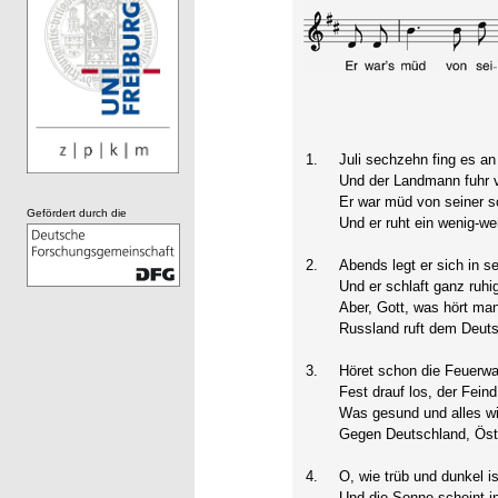
1.
Juli sechzehn fing es a
Und der Landmann fuhr 
Er war müd von seiner s
Gefördert durch die
Und er ruht ein wenig-we
2.
Abends legt er sich in s
Und er schlaft ganz ruhig
Aber, Gott, was hört ma
Russland ruft dem Deuts
3.
Höret schon die Feuerwa
Fest drauf los, der Fein
Was gesund und alles 
Gegen Deutschland, Öst
4.
O, wie trüb und dunkel i
Und die Sonne scheint i