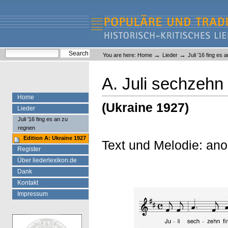
Skip
Skip
to
to
content.
navigation
Liederlexikon
Personal
Search Site
→
→
You are here:
Home
Lieder
Juli '16 fing es 
tools
Advanced Search…
A. Juli sechzehn
Home
(Ukraine 1927)
Lieder
Juli '16 fing es an zu
regnen
Edition A: Ukraine 1927
Text und Melodie: an
Register
Über liederlexikon.de
Dank
Kontakt
Impressum