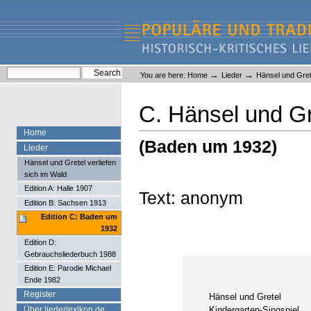
Skip
Skip
to
to
content.
navigation
Liederlexikon
Personal
Search Site
→
→
You are here:
Home
Lieder
Hänsel und Grete
tools
Advanced Search…
C. Hänsel und Gr
Home
(Baden um 1932)
Lieder
Hänsel und Gretel verliefen
sich im Wald
Edition A: Halle 1907
Text: anonym
Edition B: Sachsen 1913
Edition C: Baden um
1932
Edition D:
Gebrauchsliederbuch 1988
Edition E: Parodie Michael
Ende 1982
Register
Hänsel und Gretel
Über liederlexikon.de
Kindergarten-Singspiel.