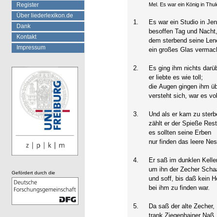
Register
Mel. Es war ein König in Thule 
Über liederlexikon.de
1.
Es war ein Studio in Je
Dank
besoffen Tag und Nacht
Kontakt
dem sterbend seine Len
Impressum
ein großes Glas vermac
2.
Es ging ihm nichts darüb
er liebte es wie toll;
die Augen gingen ihm üb
versteht sich, war es vol
3.
Und als er kam zu sterb
zählt er der Spieße Rest
es sollten seine Erben
nur finden das leere Nes
4.
Er saß im dunklen Keller
um ihn der Zecher Scha
Gefördert durch die
und soff, bis daß kein H
bei ihm zu finden war.
5.
Da saß der alte Zecher,
trank Ziegenhainer Naß,