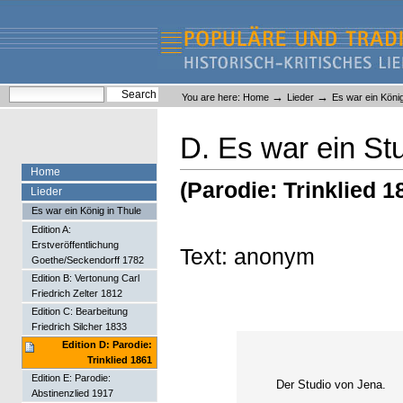
Skip
Skip
to
to
content.
navigation
Liederlexikon
Personal
Search Site
→
→
You are here:
Home
Lieder
Es war ein König
tools
Advanced Search…
D. Es war ein St
Home
(Parodie: Trinklied 1
Lieder
Es war ein König in Thule
Edition A:
Erstveröffentlichung
Text: anonym
Goethe/Seckendorff 1782
Edition B: Vertonung Carl
Friedrich Zelter 1812
Edition C: Bearbeitung
Friedrich Silcher 1833
Edition D: Parodie:
Trinklied 1861
Edition E: Parodie:
Der Studio von Jena.
Abstinenzlied 1917