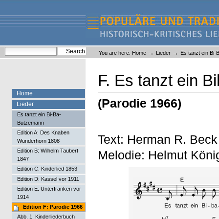
Skip
Skip
to
to
content.
navigation
Liederlexikon
Personal
Search Site
→
→
You are here:
Home
Lieder
Es tanzt ein Bi
tools
Advanced Search…
F. Es tanzt ein 
Home
(Parodie 1966)
Lieder
Es tanzt ein Bi-Ba-
Butzemann
Edition A: Des Knaben
Text: Herman R. Beck
Wunderhorn 1808
Edition B: Wilhelm Taubert
Melodie: Helmut Köni
1847
Edition C: Kinderlied 1853
Edition D: Kassel vor 1911
Edition E: Unterfranken vor
1914
Edition F: Parodie 1966
Abb. 1: Kinderliederbuch