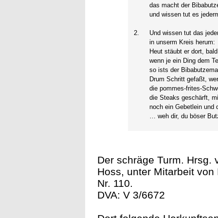
das macht der Bibabut
und wissen tut es jeder
2.
Und wissen tut das jed
in unserm Kreis herum:
Heut stäubt er dort, bald
wenn je ein Ding dem Teu
so ists der Bibabutzem
Drum Schritt gefaßt, we
die pommes-frites-Schw
die Steaks geschärft, mi
noch ein Gebetlein und 
… weh dir, du böser Bu
Der schräge Turm. Hrsg. 
Hoss, unter Mitarbeit von 
Nr. 110.
DVA: V 3/6672