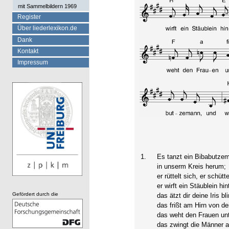
mit Sammelbildern 1969
Register
Über liederlexikon.de
Dank
Kontakt
Impressum
1.
Es tanzt ein Bibabutze
in unserm Kreis herum;
er rüttelt sich, er schütte
er wirft ein Stäublein hin
Gefördert durch die
das ätzt dir deine Iris bl
das frißt am Hirn von d
das weht den Frauen un
das zwingt die Männer 