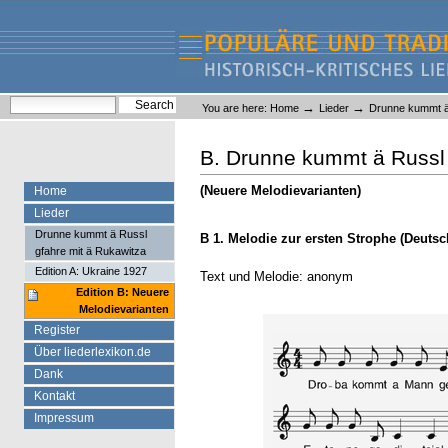
Skip
Skip
to
to
content.
navigation
Liederlexikon
Personal
Search Site
→
→
You are here:
Home
Lieder
Drunne kummt ä 
tools
Advanced Search…
B. Drunne kummt ä Russl 
(Neuere Melodievarianten)
Home
Lieder
Drunne kummt ä Russl
B 1. Melodie zur ersten Strophe (Deutsc
gfahre mit ä Rukawitza
Edition A: Ukraine 1927
Text und Melodie: anonym
Edition B: Neuere
Melodievarianten
Register
Über liederlexikon.de
Dank
Kontakt
Impressum