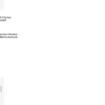
ob Fischer,
tleff.
utschen Musiker
ftliche Auskunft