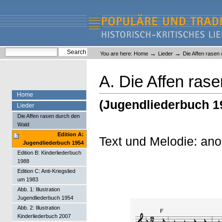
Skip
Skip
to
to
content.
navigation
Liederlexikon
Personal
Search Site
→
→
You are here:
Home
Lieder
Die Affen rasen
tools
Advanced Search…
A. Die Affen ras
Home
(Jugendliederbuch 1
Lieder
Die Affen rasen durch den
Wald
Edition A:
Text und Melodie: an
Jugendliederbuch 1954
Edition B: Kinderliederbuch
1988
Edition C: Anti-Kriegslied
um 1983
Abb. 1: Illustration
Jugendliederbuch 1954
Abb. 2: Illustration
Kinderliederbuch 2007