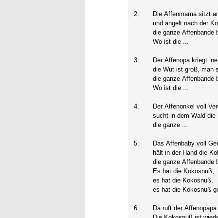
2.
Die Affenmama sitzt a
und angelt nach der K
die ganze Affenbande br
Wo ist die ...
3.
Der Affenopa kriegt ’n
die Wut ist groß, man s
die ganze Affenbande br
Wo ist die ...
4.
Der Affenonkel voll Ve
sucht in dem Wald die
die ganze ...
5.
Das Affenbaby voll G
hält in der Hand die K
die ganze Affenbande br
Es hat die Kokosnuß,
es hat die Kokosnuß,
es hat die Kokosnuß g
6.
Da ruft der Affenopapa
Die Kokosnuß ist wiede