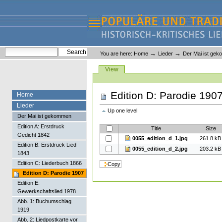
Skip
Skip
to
to
content.
navigation
Liederlexikon
Personal
Search Site
→
→
You are here:
Home
Lieder
Der Mai ist ge
tools
Advanced Search…
Views
View
Edition D: Parodie 190
Home
Lieder
Up one level
Der Mai ist gekommen
Edition A: Erstdruck
Title
Size
Gedicht 1842
0055_edition_d_1.jpg
261.8 kB
Edition B: Erstdruck Lied
0055_edition_d_2.jpg
203.2 kB
1843
Edition C: Liederbuch 1866
Edition D: Parodie 1907
Edition E:
Gewerkschaftslied 1978
Abb. 1: Buchumschlag
1919
Abb. 2: Liedpostkarte vor