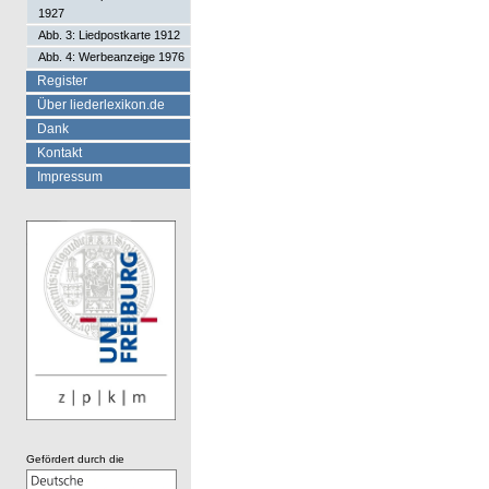
1927
Abb. 3: Liedpostkarte 1912
Abb. 4: Werbeanzeige 1976
Register
Über liederlexikon.de
Dank
Kontakt
Impressum
Gefördert durch die