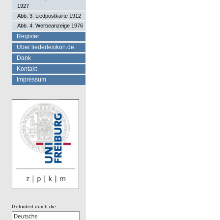
1927
Abb. 3: Liedpostkarte 1912
Abb. 4: Werbeanzeige 1976
Register
Über liederlexikon.de
Dank
Kontakt
Impressum
Gefördert durch die