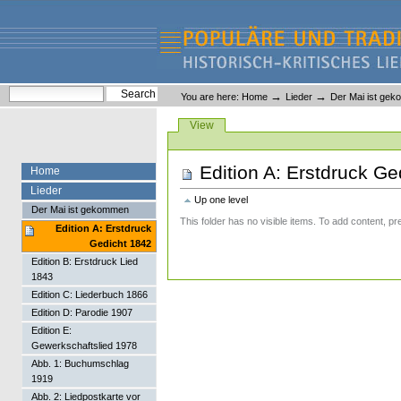
Skip
Skip
to
to
content.
navigation
Liederlexikon
Personal
Search Site
→
→
You are here:
Home
Lieder
Der Mai ist ge
tools
Advanced Search…
Views
View
Edition A: Erstdruck Ge
Home
Lieder
Up one level
Der Mai ist gekommen
This folder has no visible items. To add content, pr
Edition A: Erstdruck
Gedicht 1842
Edition B: Erstdruck Lied
1843
Edition C: Liederbuch 1866
Edition D: Parodie 1907
Edition E:
Gewerkschaftslied 1978
Abb. 1: Buchumschlag
1919
Abb. 2: Liedpostkarte vor