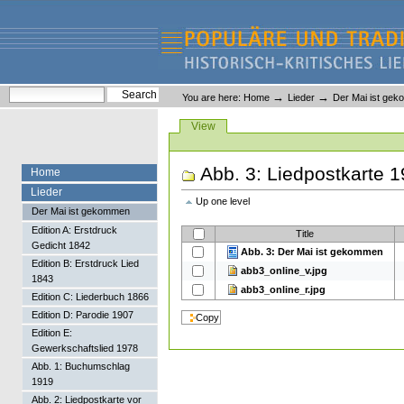
Skip
Skip
to
to
content.
navigation
Liederlexikon
Personal
Search Site
→
→
You are here:
Home
Lieder
Der Mai ist ge
tools
Advanced Search…
Views
View
Abb. 3: Liedpostkarte 
Home
Lieder
Up one level
Der Mai ist gekommen
Edition A: Erstdruck
Title
Gedicht 1842
Abb. 3: Der Mai ist gekommen
Edition B: Erstdruck Lied
abb3_online_v.jpg
1843
abb3_online_r.jpg
Edition C: Liederbuch 1866
Edition D: Parodie 1907
Edition E:
Gewerkschaftslied 1978
Abb. 1: Buchumschlag
1919
Abb. 2: Liedpostkarte vor