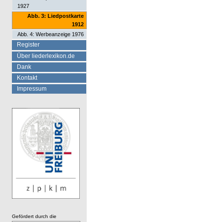
1927
Abb. 3: Liedpostkarte
1912
Abb. 4: Werbeanzeige 1976
Register
Über liederlexikon.de
Dank
Kontakt
Impressum
Gefördert durch die