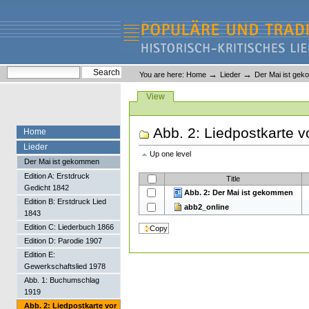
Skip
Skip
to
to
content.
navigation
Liederlexikon
Personal
Search Site
→
→
You are here:
Home
Lieder
Der Mai ist ge
tools
Advanced Search…
Views
View
Abb. 2: Liedpostkarte v
Home
Lieder
Up one level
Der Mai ist gekommen
Edition A: Erstdruck
Title
Gedicht 1842
Abb. 2: Der Mai ist gekommen
Edition B: Erstdruck Lied
abb2_online
1843
Edition C: Liederbuch 1866
Edition D: Parodie 1907
Edition E:
Gewerkschaftslied 1978
Abb. 1: Buchumschlag
1919
Abb. 2: Liedpostkarte vor