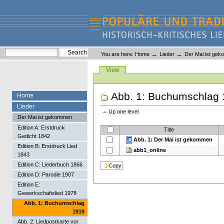
Skip
Skip
to
to
content.
navigation
Liederlexikon
Personal
Search Site
→
→
You are here:
Home
Lieder
Der Mai ist ge
tools
Advanced Search…
Views
View
Abb. 1: Buchumschlag
Home
Lieder
Up one level
Der Mai ist gekommen
Edition A: Erstdruck
Title
Gedicht 1842
Abb. 1: Der Mai ist gekommen
Edition B: Erstdruck Lied
abb1_online
1843
Edition C: Liederbuch 1866
Edition D: Parodie 1907
Edition E:
Gewerkschaftslied 1978
Abb. 1: Buchumschlag
1919
Abb. 2: Liedpostkarte vor