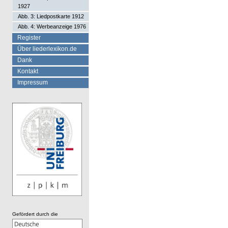
1927
Abb. 3: Liedpostkarte 1912
Abb. 4: Werbeanzeige 1976
Register
Über liederlexikon.de
Dank
Kontakt
Impressum
Gefördert durch die