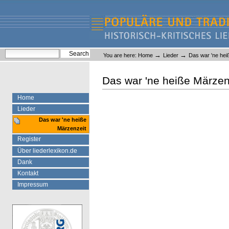
Skip
Skip
to
to
content.
navigation
Liederlexikon
Personal
Search Site
→
→
You are here:
Home
Lieder
Das war 'ne hei
tools
Advanced Search…
Das war 'ne heiße Märzen
d
Home
Lieder
Das war 'ne heiße
Märzenzeit
Register
Über liederlexikon.de
Dank
Kontakt
Impressum