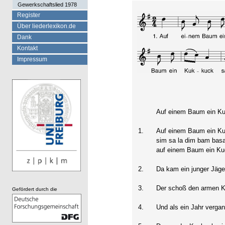
Gewerkschaftslied 1978
Register
Über liederlexikon.de
Dank
Kontakt
Impressum
Auf einem Baum ein K
1.
Auf einem Baum ein K
sim sa la dim bam basa
auf einem Baum ein Ku
2.
Da kam ein junger Jäg
3.
Der schoß den armen 
Gefördert durch die
4.
Und als ein Jahr verga