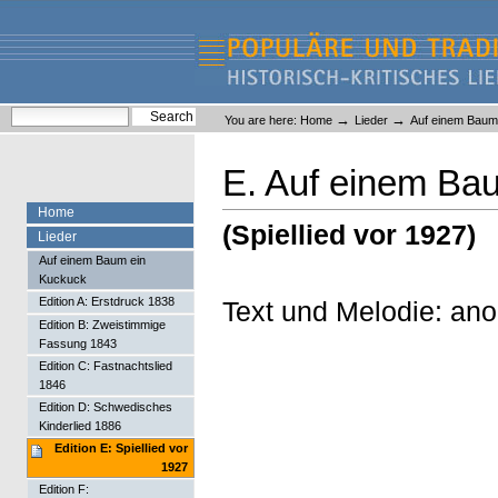
Skip
Skip
to
to
content.
navigation
Liederlexikon
Personal
Search Site
→
→
You are here:
Home
Lieder
Auf einem Baum
tools
Advanced Search…
E. Auf einem Ba
Home
(Spiellied vor 1927)
Lieder
Auf einem Baum ein
Kuckuck
Edition A: Erstdruck 1838
Text und Melodie: an
Edition B: Zweistimmige
Fassung 1843
Edition C: Fastnachtslied
1846
Edition D: Schwedisches
Kinderlied 1886
Edition E: Spiellied vor
1927
Edition F: