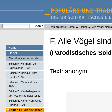
Skip
Skip
to
to
content.
navigation
Liederlexikon
Personal
Search Site
→
→
You are here:
Home
Lieder
Alle Vögel sind 
tools
Advanced Search…
F. Alle Vögel sin
Home
(Parodistisches Sold
Lieder
Alle Vögel sind schon da
Edition A: Hoffmann von
Fallersleben 1837
Text: anonym
Edition B: Melodie Ernst
Richter 1837
Edition C: Melodiedruck
1844
Edition D: Klavierbegleitung
von Marie Nathusius 1847
Edition E: Kanon von Julius
Spengel 1921
Edition F: Parodistisches