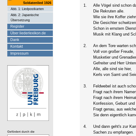
Soldatenlied 1926
1.
Alle Vögel sind schon d
Abb. 1: Liedpostkarten
Die Rekruten alle.
Abb. 2: Japanische
Wie sie ihre Koffer ziehn
Übersetzung
Die Gesichter schwitzen
Register
Schon in ernstem Dien
Über liederlexikon.de
Musik mit Klang und Sch
Dank
2.
An dem Tore warten sch
Kontakt
Voll von großer Freude,
Impressum
Musketier und Grenadier
Gefreiter und Herr Untero
Alle, alle sind sie hier,
Kerls von Samt und Sei
3.
Feldwebel ist auch scho
Fragt nach ihrem Name
Fragt nach ihrem Heimat
Konfession, Geburt und
Fragt genau, aus welche
Sie denn eigentlich kam
4.
Und dann geht's zur Ka
Gefördert durch die
Sachen zu empfangen.