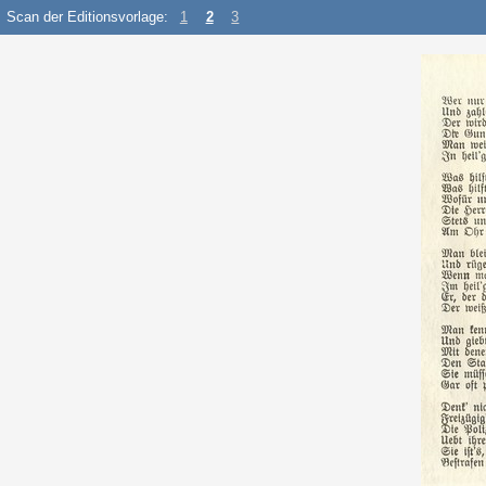
Scan der Editionsvorlage:
1
2
3