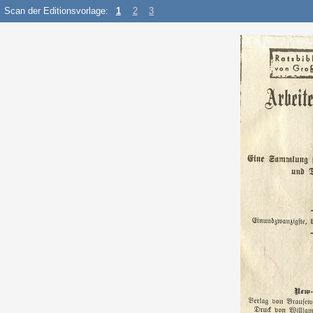
Scan der Editionsvorlage:
1
2
3