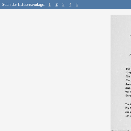
Scan der Editionsvorlage:
1
2
3
4
5