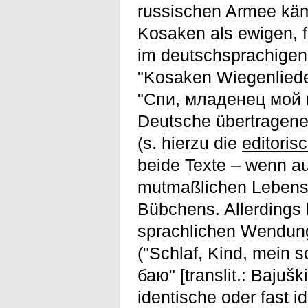
russischen Armee käm
Kosaken als ewigen, f
im deutschsprachigen
"Kosaken Wiegenliedes
"Спи, младенец мой п
Deutsche übertragen
(s. hierzu die
editoris
beide Texte – wenn a
mutmaßlichen Lebensl
Bübchens. Allerdings
sprachlichen Wendung
("Schlaf, Kind, mein 
баю" [translit.: Bajuš
identische oder fast i