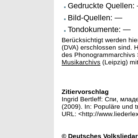
Gedruckte Quellen:
Bild-Quellen: —
Tondokumente: —
Berücksichtigt werden hie
(DVA) erschlossen sind. H
des Phonogrammarchivs S
Musikarchivs
(Leipzig) mi
Zitiervorschlag
Ingrid Bertleff: Спи, мл
(2009). In: Populäre und tr
URL: <http://www.liederle
© Deutsches Volksliedar