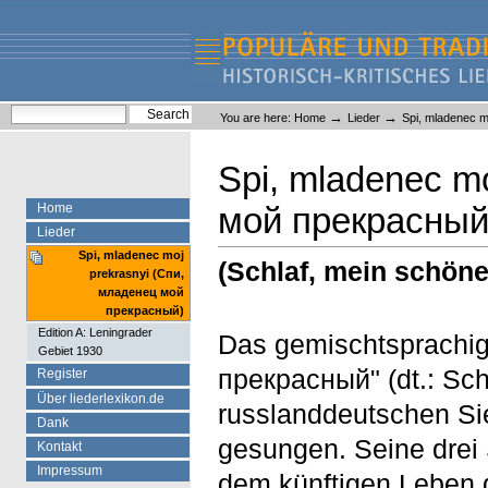
Skip
Skip
to
to
content.
navigation
Liederlexikon
Personal
Search Site
→
→
You are here:
Home
Lieder
Spi, mladenec 
tools
Advanced Search…
Spi, mladenec m
Home
мой прекрасный
Lieder
Spi, mladenec moj
(Schlaf, mein schöne
prekrasnyi (Спи,
младенец мой
прекрасный)
Edition A: Leningrader
Das gemischtsprachi
Gebiet 1930
прекрасный" (dt.: Sc
Register
Über liederlexikon.de
russlanddeutschen Si
Dank
gesungen. Seine drei
Kontakt
Impressum
dem künftigen Leben d