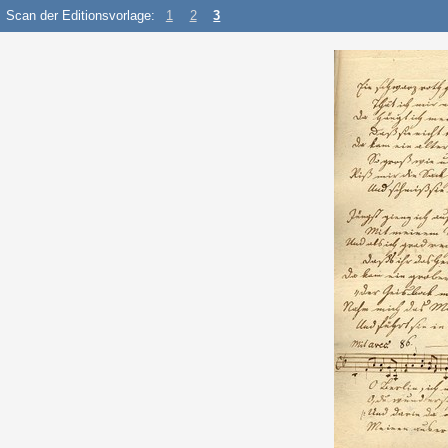
Scan der Editionsvorlage:
1
2
3