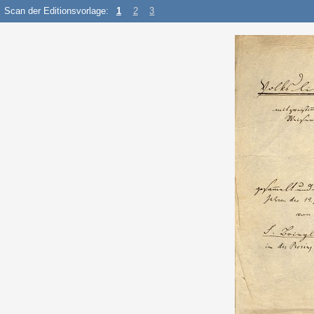
Scan der Editionsvorlage:
1
2
3