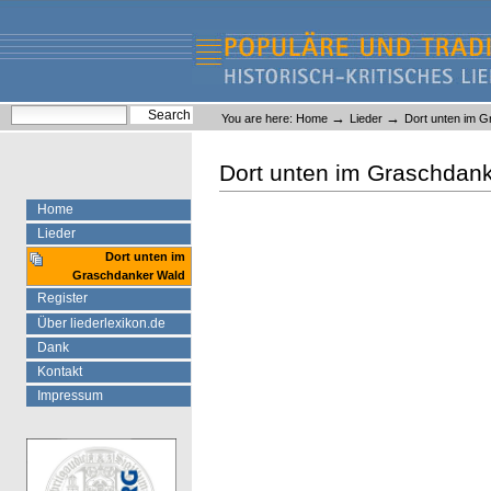
Skip
Skip
to
to
content.
navigation
Liederlexikon
Personal
Search Site
→
→
You are here:
Home
Lieder
Dort unten im 
tools
Advanced Search…
Dort unten im Graschdan
d
Home
Lieder
Dort unten im
Graschdanker Wald
Register
Über liederlexikon.de
Dank
Kontakt
Impressum