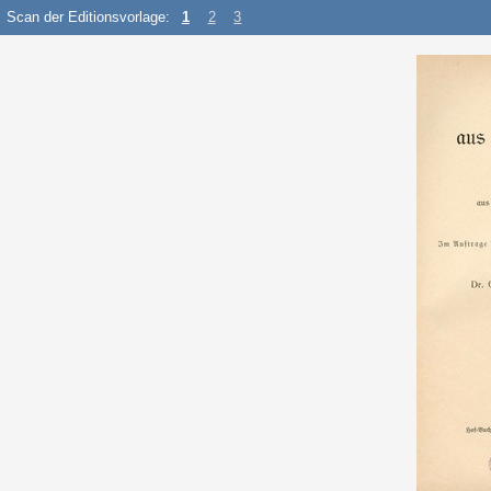
Scan der Editionsvorlage:
1
2
3