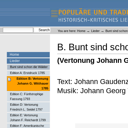
Skip
Skip
to
to
content.
navigation
Liederlexikon
Personal
Search Site
→
→
You are here:
Home
Lieder
Bunt sind schon
tools
Advanced Search…
B. Bunt sind sch
Home
(Vertonung Johann G
Lieder
Bunt sind schon die Wälder
Edition A: Erstdruck 1785
Edition B: Vertonung
Text: Johann Gaudenz
Johann G. Witthauer
Musik: Johann Georg 
1785
Edition C: Fünfstrophige
Fassung 1793
Edition D: Vertonung
Friedrich L. Seidel 1797
Edition E: Vertonung
Johann F. Reichardt 1799
Edition F: Amerikanische