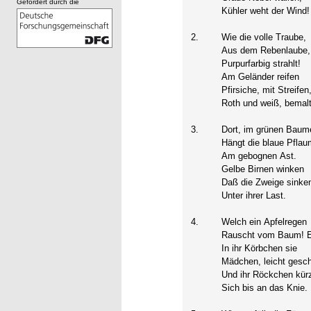
Gefördert durch die
Kühler weht der Wind!
2.
Wie die volle Traube,
Aus dem Rebenlaube,
Purpurfarbig strahlt!
Am Geländer reifen
Pfirsiche, mit Streifen
Roth und weiß, bemalt
3.
Dort, im grünen Baum
Hängt die blaue Pflau
Am gebognen Ast.
Gelbe Birnen winken
Daß die Zweige sinke
Unter ihrer Last.
4.
Welch ein Apfelregen
Rauscht vom Baum! E
In ihr Körbchen sie
Mädchen, leicht gesch
Und ihr Röckchen kür
Sich bis an das Knie.