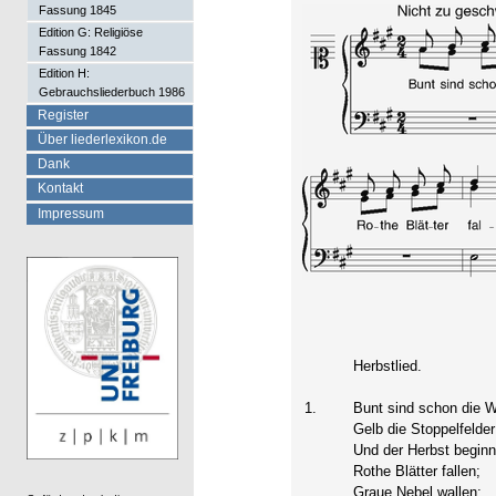
Fassung 1845
Edition G: Religiöse
Fassung 1842
Edition H:
Gebrauchsliederbuch 1986
Register
Über liederlexikon.de
Dank
Kontakt
Impressum
Herbstlied.
1.
Bunt sind schon die W
Gelb die Stoppelfelder
Und der Herbst beginn
Rothe Blätter fallen;
Graue Nebel wallen;