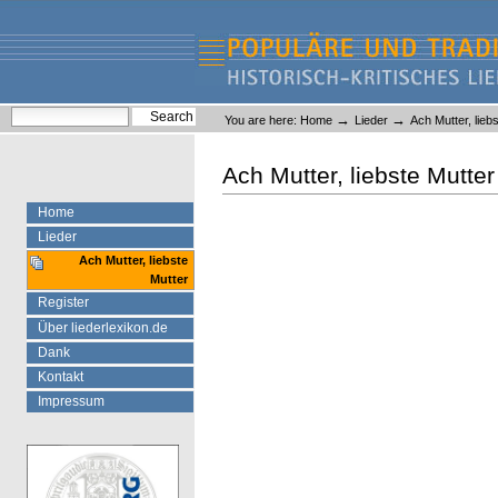
Skip
Skip
to
to
content.
navigation
Liederlexikon
Personal
Search Site
→
→
You are here:
Home
Lieder
Ach Mutter, lieb
tools
Advanced Search…
Ach Mutter, liebste Mutter
Home
Lieder
Ach Mutter, liebste
Mutter
Register
Über liederlexikon.de
Dank
Kontakt
Impressum