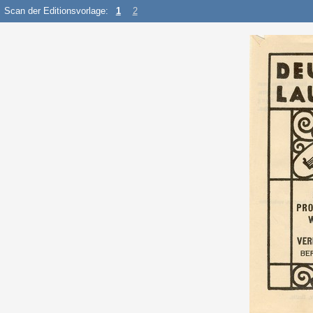
Scan der Editionsvorlage:
1
2