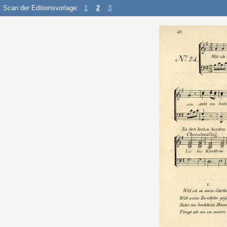
Scan der Editionsvorlage:
1
2
3