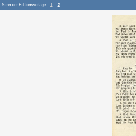
Scan der Editionsvorlage:
1
2