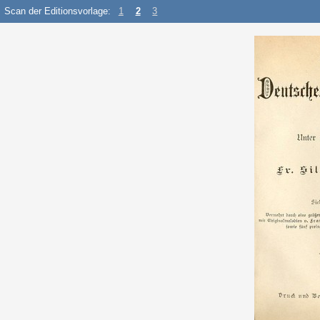
Scan der Editionsvorlage:
1
2
3