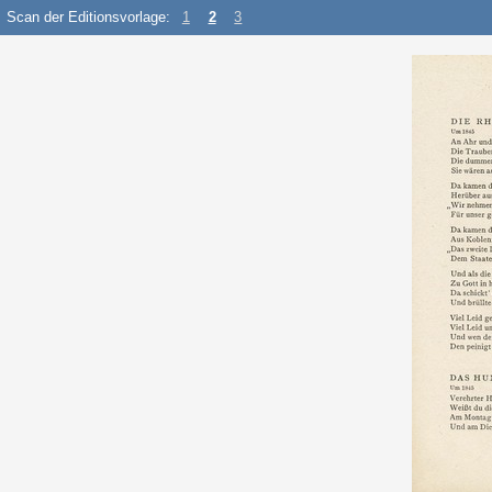
Scan der Editionsvorlage:
1
2
3