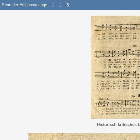
Scan der Editionsvorlage:
1
2
3
Historisch-kritisches 