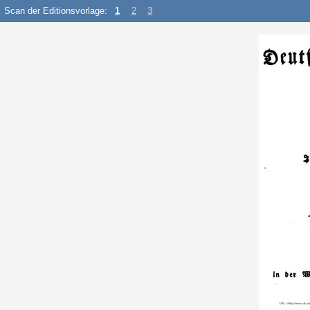
Scan der Editionsvorlage:
1
2
3