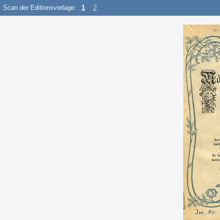
Scan der Editionsvorlage:
1
2