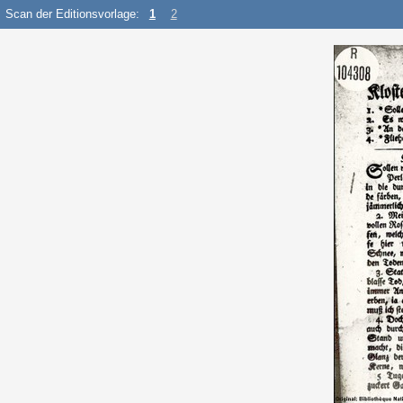
Scan der Editionsvorlage:
1
2