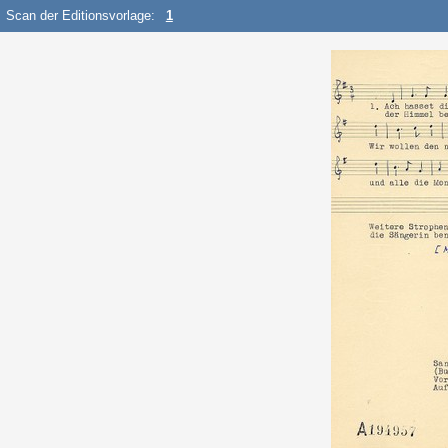
Scan der Editionsvorlage:
1