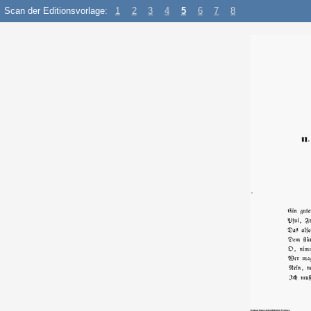
Scan der Editionsvorlage:
1
2
3
4
5
6
7
8