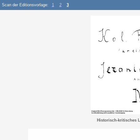
Scan der Editionsvorlage:
1
2
3
Historisch-kritisches 