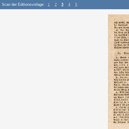
Scan der Editionsvorlage:
1
2
3
4
5