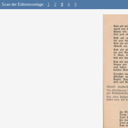
Scan der Editionsvorlage:
1
2
3
4
5