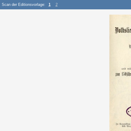
Scan der Editionsvorlage:
1
2