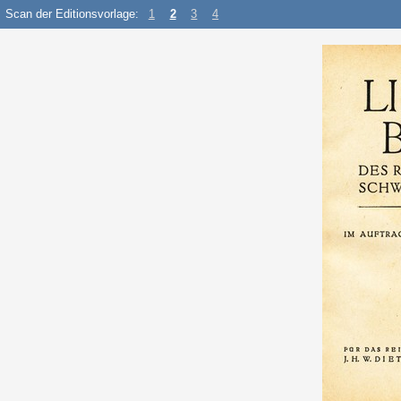
Scan der Editionsvorlage:
1
2
3
4