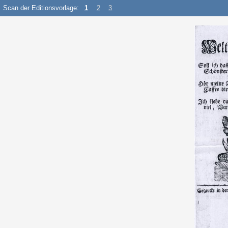
Scan der Editionsvorlage:
1
2
3